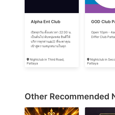
Alpha Ent Club
GOD Club P
เปิดทุกวัน ตั้งแต่เวลา 22:30 น.
Open 10pm - 4a
เป็นต้นไป ผับหนุ่มหล่อ ยินดีให้
Differ Club Patt
บริการทุกท่าน🙏🏻 ที่จะพาคุณ
เข้าสู่ความสนุกสนานในทุก
ค่ำคืน กับ Dj สุดมันส์ อาหาร
อร่อย-เครื่องดื่มที่หลากหลาย
Nightclub in Third Road,
Nightclub in Sec
ไตล์ 🍹 มีห้อง KTV สุดพรีเมี่ยม
Pattaya
Pattaya
รองรับ 🎤 พร้อมกับการบริการ
ของหนุ่มหล่อแบบExclusive
Other Recommended