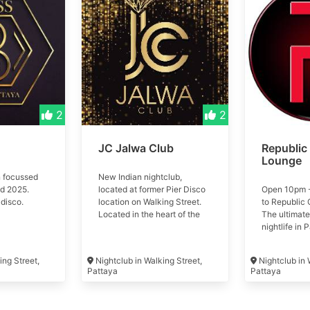
2
2
JC Jalwa Club
Republic
Lounge
 focussed
New Indian nightclub,
ed 2025.
located at former Pier Disco
Open 10pm 
disco.
location on Walking Street.
to Republic 
Located in the heart of the
The ultimate
vibrant Pattaya City,
nightlife in 
Thailand, Jalwa Club isn't
Nestled just 
just a night club; it's an
Famous Walki
ing Street,
Nightclub in Walking Street,
Nightclub in 
extraordinary experience
two-story ve
Pattaya
Pattaya
waiting to be explored.
became a fa
Whether you're celebrating a
music enthus
birthday, organizing a long-
world-class 