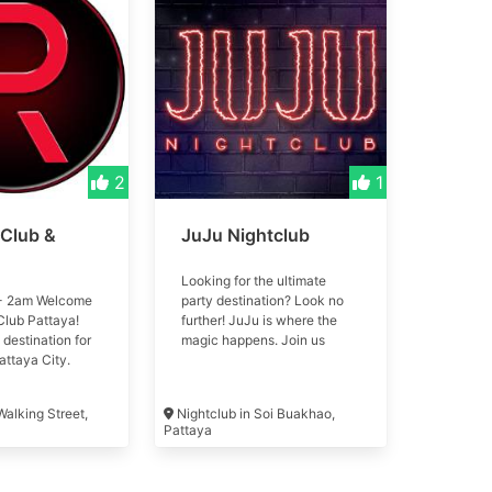
2
1
 Club &
JuJu Nightclub
Looking for the ultimate
- 2am Welcome
party destination? Look no
Club Pattaya!
further! JuJu is where the
 destination for
magic happens. Join us
Pattaya City.
tonight and experience the
off the World-
nightlife like never before.
ng Street, this
กำลังมองหาจุดหมายปลายทาง
Walking Street,
Nightclub in Soi Buakhao,
nue, quickly
ของปาร์ตี้ที่ดีที่สุดอยู่ใช่ไหม มอง
Pattaya
vorite among
ไม่เพิ่มเติม! JuJu คือที่ที่
iasts with
เวทมนตร์เกิดขึ้น เข้าร่วมกับเรา
headliners
ในคืนนี้และสัมผัสกับชีวิตยาม