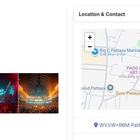
Location & Contact
+
−
WVVW+R6M Pattay