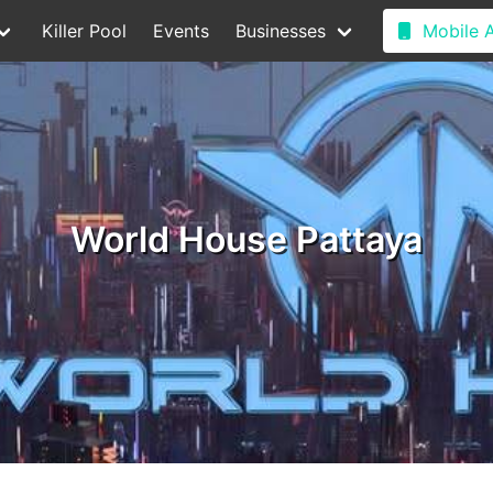
Killer Pool
Events
Businesses
Mobile 
World House Pattaya