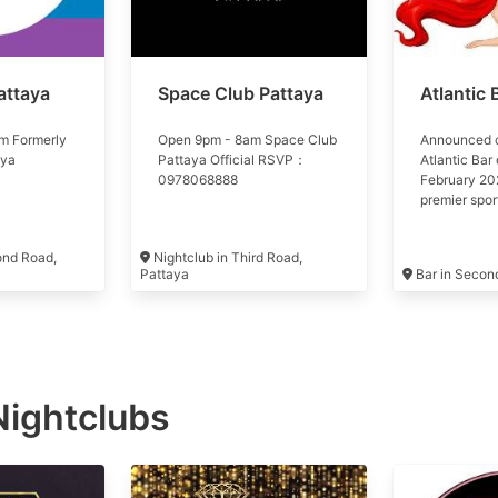
attaya
Space Club Pattaya
Atlantic 
m Formerly
Open 9pm - 8am Space Club
Announced c
aya
Pattaya Official RSVP：
Atlantic Bar
0978068888
February 20
premier spor
ond Road,
Nightclub in Third Road,
Pattaya
Bar in Secon
Nightclubs