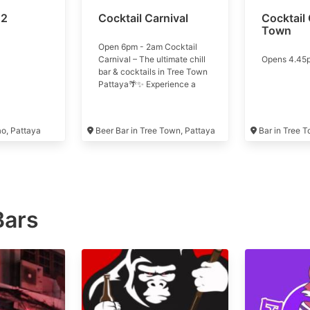
 2
Cocktail Carnival
Cocktail 
Town
Open 6pm - 2am Cocktail
Carnival – The ultimate chill
Opens 4.45
bar & cocktails in Tree Town
Pattaya🌴✨ Experience a
tropical vibe that feels just
like a beach bar in the heart
of the city. Our drinks are
ao, Pattaya
Beer Bar in Tree Town, Pattaya
Bar in Tree 
top-notch featuring premium
cocktails crafted by expert
bartenders. Whether you’re
here to party or just relax,
this is the perfect spot for
you 🍸🎶 🔥 Special Deals
You Can’t Miss! 🍺 5 bottles
Bars
of beer for only 388 THB –
Super worth it 🍻 🍷10
cocktails for just 1,099 THB –
An absolute must-try 😍
Don’t wait too long—tables
fill up fast! See you here for
an amazing night 🍾 🎉
Cocktail Carnival บาร์สุดชิล