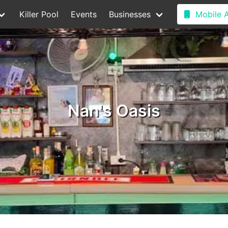
Killer Pool
Events
Businesses
Mobile 
Nan's Oasis