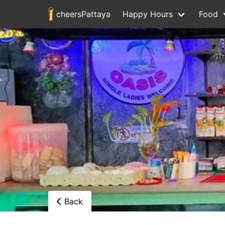
cheersPattaya
Happy Hours
Food
Back