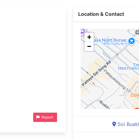
Location & Contact
+
−
Report
Soi Buak