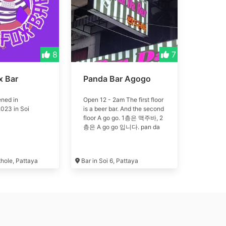
8
7
x Bar
Panda Bar Agogo
ned in
Open 12 - 2am The first floor
023 in Soi
is a beer bar. And the second
floor A go go. 1층은 맥주바, 2
층은 A go go 입니다. pan da
thole, Pattaya
Bar in Soi 6, Pattaya