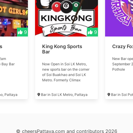
ใน Tree Town พัทยา ที่มา
พร้อมบรรยากาศทรอปิคอลสุดเก๋
เหมือนยกบีชบาร์มาไว้กลาง
เมือง เครื่องดื่มที่นี่บอกเลยว่าจัด
เต็ม ทั้งค็อกเทลสุดพรีเมียมจาก
บาร์เทนเดอร์มือโปร และ
9
9
บรรยากาศสุดโรแมนติกที่เหมาะ
กับทั้งสายปาร์ตี้และคนที่อยาก
ls
King Kong Sports
Crazy Fo
นั่งชิล 🔥 พิเศษ! โปรสุดคุ้มที่ต้อง
Bar
โดน 🍺 เบียร์ 5 ขวด เพียง 388
บาท คุ้มเว่อออ 🍷 ค็อกเทล 10
 2am
New Bar ope
แก้ว แค่ 1,099 บาท บอกเลยว่า
e Bay Bar
Now Open in Soi LK Metro,
September 2
เด็ดมาก คุ้มสุดๆ ใครอยากสัมผัส
new sports bar on the corner
Pothole
บรรยากาศดีๆ จิบเครื่องดื่ม
of Soi Buakhao and Soi LK
อร่อยๆ รีบมากันหน่อยน้าา
Metro. Formerly Climax
เพราะโต๊ะเต็มไวมาก
Music Club #kingkong
ao, Pattaya
Bar in Soi LK Metro, Pattaya
Bar in Soi Po
© cheersPattaya.com and contributors 2026